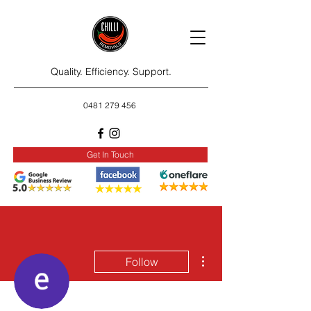
Quality. Efficiency. Support.
0481 279 456
Get In Touch
More actions
Follow