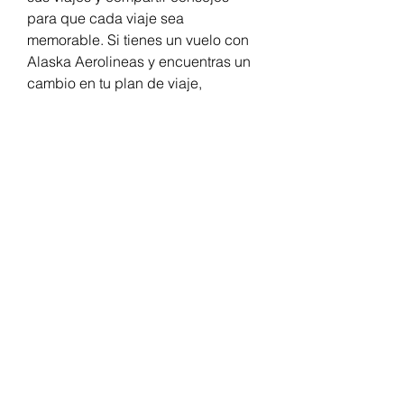
para que cada viaje sea 
memorable. Si tienes un vuelo con 
Alaska Aerolineas y encuentras un 
cambio en tu plan de viaje, 
entonces la opción 
Alaska Airlines 
Teléfono
 es una excelente manera 
de ajustar tus planes fácilmente y 
sin estrés.
Chilli Removals
chilliremovals@gmail.com
0481 279 456
Maroubra Beach, Sydney, 2035